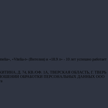
, «Vitelia-t» (Вителия) и «18.9 л» - 10 лет успешно работает
ТИНА, Д. 74, КВ./ОФ. 1А, ТВЕРСКАЯ ОБЛАСТЬ, Г. ТВЕРЬ
НОШЕНИИ ОБРАБОТКИ ПЕРСОНАЛЬНЫХ ДАННЫХ ООО
та