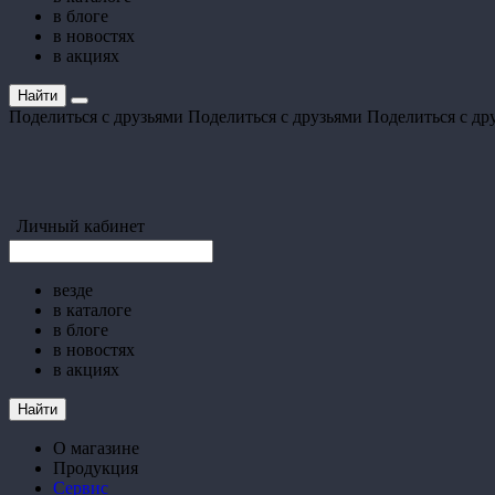
в блоге
в новостях
в акциях
Найти
Поделиться с друзьями
Поделиться с друзьями
Поделиться с др
Личный кабинет
везде
в каталоге
в блоге
в новостях
в акциях
Найти
О магазине
Продукция
Сервис