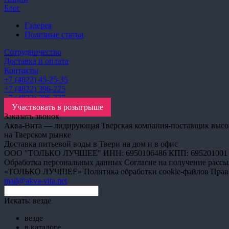
Блог
Галерея
Полезные статьи
Сотрудничество
Доставка и оплата
Контакты
+7 (4822) 45-25-35
+7 (4822) 396-225
+7 (4822) 396-227
Участвовать в розыгрыше
Заказать звонок
Аква-Вита — лидирующая Тверская компания-поставщик высокока
на Тверском рынке
Доставка питьевой воды в Твери на дом и в офис
ООО "ТОЛЬКО ЛУЧШЕЕ" ИНН: 6950106486 КПП: 695201001
Обработка персональных данных
Согласие на получение рас
«ТОЛЬКО ЛУЧШЕЕ»
Политика обработки cookie-файлов
Прав
mail@akva-vita.net
Искать:
везде
везде
в каталоге