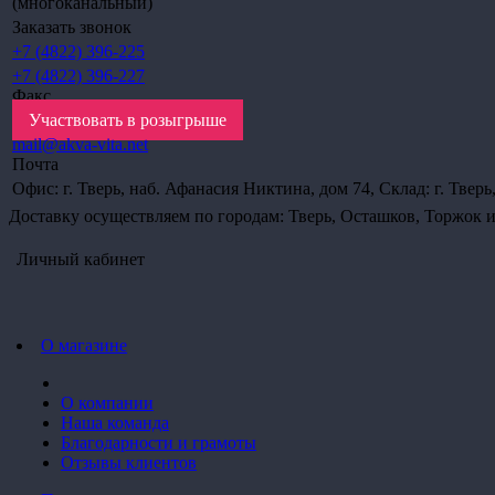
(многоканальный)
Заказать звонок
+7 (4822) 396-225
+7 (4822) 396-227
Факс
Участвовать в розыгрыше
mail@akva-vita.net
Почта
Офис: г. Тверь, наб. Афанасия Никтина, дом 74, Склад: г. Твер
Доставку осуществляем по городам: Тверь, Осташков, Торжок и
Личный кабинет
О магазине
О компании
Наша команда
Благодарности и грамоты
Отзывы клиентов