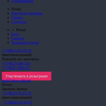
Сертификаты
Назад
Продукты питания
Гренки
Сладости
← Назад
Блог
Галерея
Полезные статьи
+7 (4822) 45-25-35
(многоканальный)
Показать все контакты
+7 (4822) 396-225
+7 (4822) 396-227
Факс
Участвовать в розыгрыше
mail@akva-vita.net
Почта
Заказать звонок
+7 (4822) 45-25-35
(многоканальный)
+7 (4822) 45-25-35