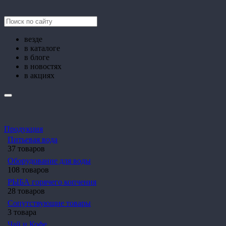
везде
в каталоге
в блоге
в новостях
в акциях
Продукция
Питьевая вода
37 товаров
Оборудование для воды
108 товаров
РЫБА горячего копчения
28 товаров
Сопутствующие товары
3 товара
Чай и Кофе