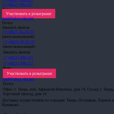
+7 (4822) 396-227
Факс
Участвовать в розыгрыше
mail@akva-vita.net
Почта
Заказать звонок
+7 (4822) 45-25-35
(многоканальный)
+7 (4822) 45-25-35
(многоканальный)
Заказать звонок
+7 (4822) 396-225
+7 (4822) 396-227
Факс
Участвовать в розыгрыше
mail@akva-vita.net
Почта
Офис: г. Тверь, наб. Афанасия Никтина, дом 74, Склад: г. Тверь
Торговый проезд, дом 10
Доставку осуществляем по городам: Тверь, Осташков, Торжок 
Конаково.