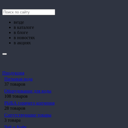
везде
в каталоге
в блоге
в новостях
в акциях
Продукция
Питьевая вода
37 товаров
Оборудование для воды
108 товаров
РЫБА горячего копчения
28 товаров
Сопутствующие товары
3 товара
Чай и Кофе