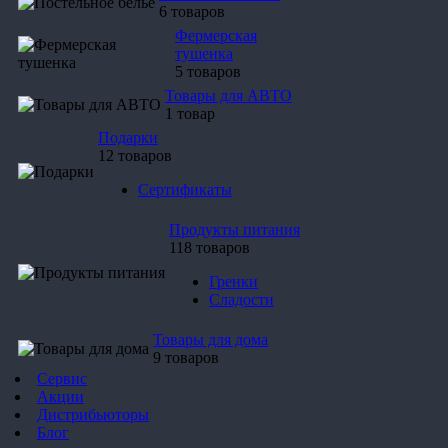
6 товаров
Фермерская
тушенка
5 товаров
Товары для АВТО
1 товар
Подарки
12 товаров
Сертификаты
Продукты питания
118 товаров
Гренки
Сладости
Товары для дома
9 товаров
Сервис
Акции
Дистрибьюторы
Блог