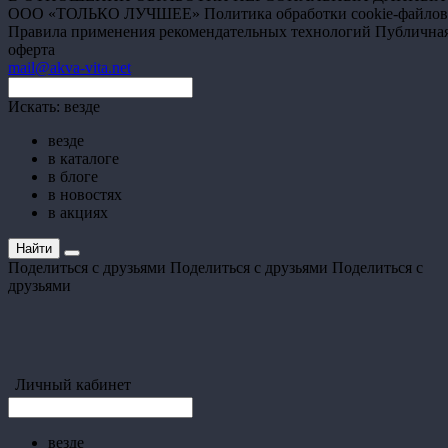
ООО «ТОЛЬКО ЛУЧШЕЕ»
Политика обработки cookie-файлов
Правила применения рекомендательных технологий
Публична
оферта
mail@akva-vita.net
Искать:
везде
везде
в каталоге
в блоге
в новостях
в акциях
Найти
Поделиться с друзьями
Поделиться с друзьями
Поделиться с
друзьями
Личный кабинет
везде