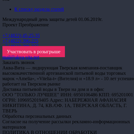
К списку раздела статей
Международный день защиты детей 01.06.2019г.
Проект Преображение
+7 (4822) 45-25-35
+7 (4822) 396-225
+7 (4822) 396-227
Участвовать в розыгрыше
mail@akva-vita.net
Заказать звонок
Аква-Вита — лидирующая Тверская компания-поставщик
высококачественной артезианской питьевой воды торговых
марок «Amelia», «Vitelia-t» (Вителия) и «18.9 л» - 10 лет успешн
работает на Тверском рынке
Доставка питьевой воды в Твери на дом и в офис
ООО "ТОЛЬКО ЛУЧШЕЕ" ИНН: 6950106486 КПП: 695201001
ОГРН: 1096952019405 Адрес: НАБЕРЕЖНАЯ АФАНАСИЯ
НИКИТИНА, Д. 74, КВ./ОФ. 1А, ТВЕРСКАЯ ОБЛАСТЬ, Г.
ТВЕРЬ
Обработка персональных данных
Согласие на получение рассылки рекламно-информационных
материалов
ПОЛИТИКА В ОТНОШЕНИИ ОБРАБОТКИ