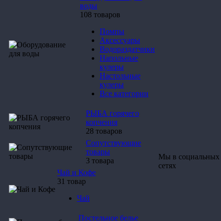
воды
108 товаров
Помпы
Аксессуары
Водораздатчики
Напольные
кулеры
Настольные
кулеры
Все категории
РЫБА горячего
копчения
28 товаров
Сопутствующие
товары
Мы в социальных
3 товара
сетях
Чай и Кофе
31 товар
Чай
Постельное белье